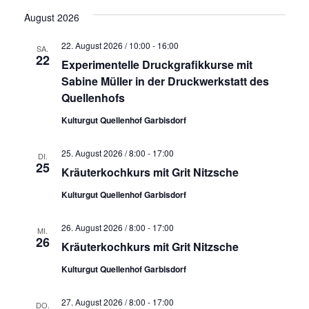
Ans
Datum
Suche
August 2026
wählen.
Navi
und
22. August 2026 / 10:00
-
16:00
SA.
22
Experimentelle Druckgrafikkurse mit
Ansich
Sabine Müller in der Druckwerkstatt des
Naviga
Quellenhofs
Kulturgut Quellenhof Garbisdorf
25. August 2026 / 8:00
-
17:00
DI.
25
Kräuterkochkurs mit Grit Nitzsche
Kulturgut Quellenhof Garbisdorf
26. August 2026 / 8:00
-
17:00
MI.
26
Kräuterkochkurs mit Grit Nitzsche
Kulturgut Quellenhof Garbisdorf
27. August 2026 / 8:00
-
17:00
DO.