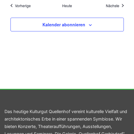
Veranstaltungen
Veransta
Vorherige
Heute
Nächste
Kalender abonnieren
Das heutige Kulturgut Quellenhof vereint kulturelle Vielfalt und
architektonisches Erbe in einer spannenden Symbiose. Wir
bieten Konzerte, Theateraufführungen, Ausstellungen,
Lesungen und Seminare. Die Galerie „Quellenhof Garbisdorf“